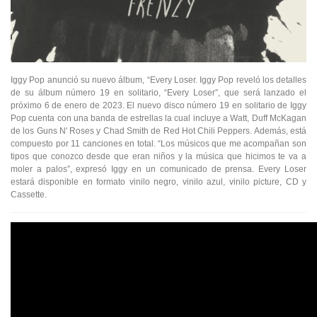
Iggy Pop anunció su nuevo álbum, “Every Loser. Iggy Pop reveló los detalles
de su álbum número 19 en solitario, “Every Loser”, que será lanzado el
próximo 6 de enero de 2023. El nuevo disco número 19 en solitario de Iggy
Pop cuenta con una banda de estrellas la cual incluye a Watt, Duff McKagan
de los Guns N' Roses y Chad Smith de Red Hot Chili Peppers. Además, está
compuesto por 11 canciones en total. “Los músicos que me acompañan son
tipos que conozco desde que eran niños y la música que hicimos te va a
moler a palos”, expresó Iggy en un comunicado de prensa. Every Loser
estará disponible en formato vinilo negro, vinilo azul, vinilo picture, CD y
Cassette.