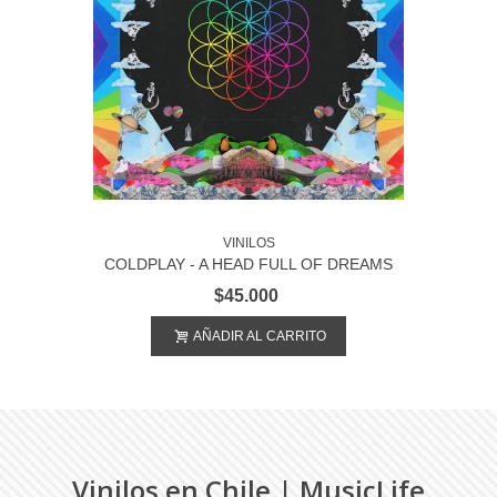
VINILOS
COLDPLAY - A HEAD FULL OF DREAMS
$45.000
AÑADIR AL CARRITO
Vinilos en Chile | MusicLife