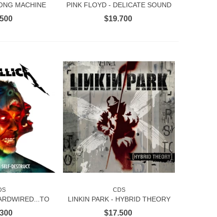
SONG MACHINE
PINK FLOYD - DELICATE SOUND
ONE 2CD
OF THUNDER 2CD
.500
$19.700
DS
CDS
AL CARRITO
AÑADIR AL CARRITO
ARDWIRED...TO
LINKIN PARK - HYBRID THEORY
TRUCT 3CD
2CD
.300
$17.500