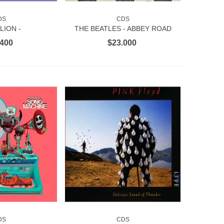
DS
CDS
AL CARRITO
VER MÁS
LION -
THE BEATLES - ABBEY ROAD
HOBIA 1CD
ANNIVERSARY EDITIONS 2CD
.400
$23.000
DS
CDS
AL CARRITO
AÑADIR AL CARRITO