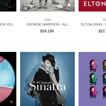
CDS
C
RITO
VER MÁS
AÑADIR 
ICA 1CD
GEORGE HARRISON - ALL
ELTON JOHN -
THINGS MUST PASS - 50TH
$24.100
$27
ANNIVERSARY 2CD