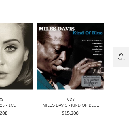
Arriba
DS
CDS
AL CARRITO
AÑADIR AL CARRITO
25 - 1CD
MILES DAVIS - KIND OF BLUE
2CD
.200
$15.300