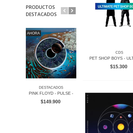
PRODUCTOS
DESTACADOS
AHORA
CDS
VER MÁS
PET SHOP BOYS - UL
1CD
$15.300
DESTACADOS
VINILOS
AÑADIR AL CARRITO
AÑADIR AL CARRITO
PINK FLOYD - PULSE -
BILLIE EILISH -
4 LP BOX SET
HAPPIER THAN EVER
$149.900
$47.200