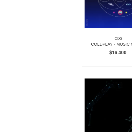
CDS
VER MÁS
COLDPLAY - MUSIC 
SPHERES 1C
$16.400