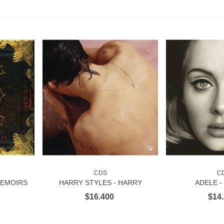
CDS
C
RITO
VER MÁS
AÑADIR 
MEMOIRS
HARRY STYLES - HARRY
ADELE - 
1CD
STYLES - 1CD
$16.400
$14