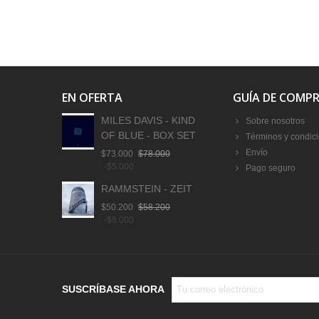
EN OFERTA
GUÍA DE COMP
MILES DAVIS - KIND
Sobre nosotros
OF BLUE - BOX SET
Términos y condic
Envío
$73.000
$78.000
-$5.000
Pago seguro
RAMMSTEIN - ZEIT
$50.200
$58.200
-$8.000
SUSCRÍBASE AHORA