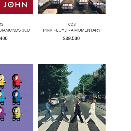
DS
CDS
AL CARRITO
AÑADIR AL CARRITO
 DIAMONDS 3CD
PINK FLOYD - A MOMENTARY
LAPSE OF REASON CD + BLU
.400
$39.500
RAY