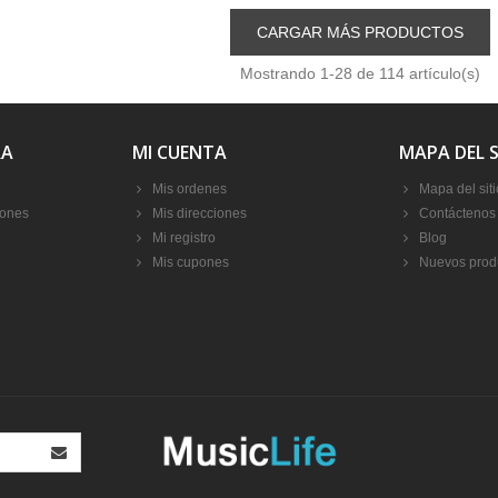
CARGAR MÁS PRODUCTOS
Mostrando
1
-28 de 114 artículo(s)
RA
MI CUENTA
MAPA DEL S
Mis ordenes
Mapa del siti
iones
Mis direcciones
Contáctenos
Mi registro
Blog
Mis cupones
Nuevos prod