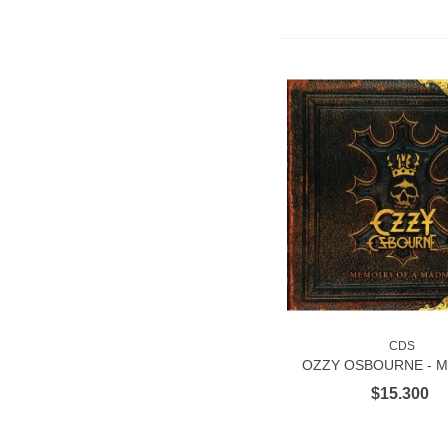
CDS
AÑADIR AL CAR
OZZY OSBOURNE - 
OF A MADMAN 
$15.300