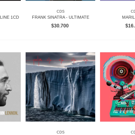
CDS
C
RITO
VER MÁS
AÑADIR 
 LINE 1CD
FRANK SINATRA - ULTIMATE
MARIL
SINATRA 4CD
ANORAKNOP
$30.700
$16
CDS
C
RITO
AÑADIR AL CARRITO
AÑADIR 