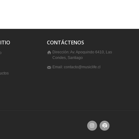
ITIO
CONTÁCTENOS
Dirección: Av. Apoquindo 6410, Las
o
Condes, Santiago
Email: contacto@musiclife.cl
uctos