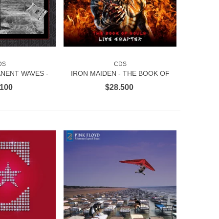
DS
CDS
AL CARRITO
AÑADIR AL CARRITO
NENT WAVES -
IRON MAIDEN - THE BOOK OF
ERSARY 2CD
SOULS: LIVE CHAPTER 2CD
.100
$28.500