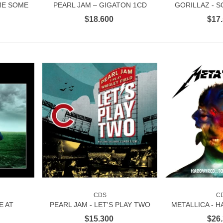
ME SOME
PEARL JAM – GIGATON 1CD
GORILLAZ - 
SEASON 
$18.600
$17
CDS
C
RITO
AÑADIR AL CARRITO
AÑADIR 
E AT
PEARL JAM - LET'S PLAY TWO
METALLICA - H
- 1CD
1CD
SELF-DES
$15.300
$26