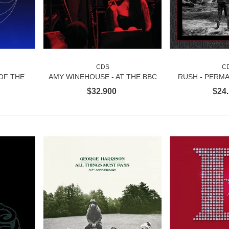
CDS
C
AÑADIR AL CARRITO
AÑADIR 
OF THE
AMY WINEHOUSE - AT THE BBC
RUSH - PERMA
D
- 3CD
40TH ANNIV
$32.900
$24