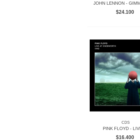
JOHN LENNON - GIM
TRUTH. 2CD
$24.100
CDS
AÑADIR AL CAR
PINK FLOYD - LIV
KNEBWORTH 1990 
$16.400