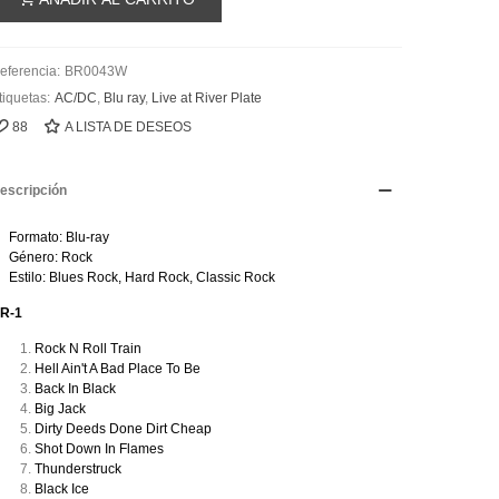
eferencia:
BR0043W
tiquetas:
AC/DC
,
Blu ray
,
Live at River Plate
88
A LISTA DE DESEOS
escripción
Formato: Blu-ray
Género: Rock
Estilo: Blues Rock, Hard Rock, Classic Rock
R-1
Rock N Roll Train
Hell Ain't A Bad Place To Be
Back In Black
Big Jack
Dirty Deeds Done Dirt Cheap
Shot Down In Flames
Thunderstruck
Black Ice