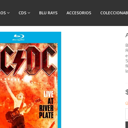
LOS
CDS
BLU RAYS
ACCESORIOS
COLECCIONAB
B
R
e
S
f
l
Ú