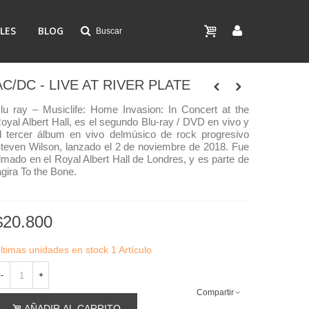
LES
BLOG
Buscar
AC/DC - LIVE AT RIVER PLATE
lu ray – Musiclife:
Home Invasion: In Concert at the
oyal Albert Hall, es el segundo Blu-ray / DVD en vivo y
l tercer álbum en vivo delmúsico de rock progresivo
teven Wilson, lanzado el 2 de noviembre de 2018. Fue
ilmado en el Royal Albert Hall de Londres, y es parte de
agira To the Bone.
$20.800
ltimas unidades en stock
1 Artículo
-
+
Compartir
AÑADIR AL CARRITO