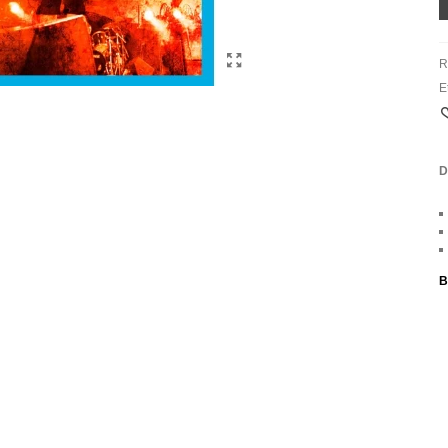
R
E
D
B