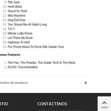
The Jack
Hells Bells
Shoot To Thrill
War Machine
Dog Eat Dog
You Shook Me All Night Long
T.N.T.
Whole Lotta Rosie
Let There Be Rock
Highway To Hell
For Those About To Rock (We Salute You)
onus Features
The Fan, The Roadie, The Guitar Tech & The Meat
AC/DC Tour Animation
etalles del producto
ITIO
CONTÁCTENOS
Arriba