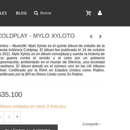
LES
BLOG
Buscar
COLDPLAY - MYLO XYLOTO
inilos – Musiclife:
Mylo Xyloto es el quinto álbum de estudio de la
anda británica Coldplay. El álbum fue publicado el 24 de octubre
e 2011. Mylo Xyloto es un álbum conceptual y cuenta la historia de
na guerra contra el sonido y el color por un gobierno
upremacista, ambientado en el mundo de Silencia, una sociedad
rwelliana. El álbum debutó en el número uno en las UK Albums
hart. Certificado por la RIAA en Estados Unidos como Platino.
ertificado por la BPI en Reino Unido como 5x Platino.
$35.100
ltimas unidades en stock
2 Artículos
-
+
Compartir