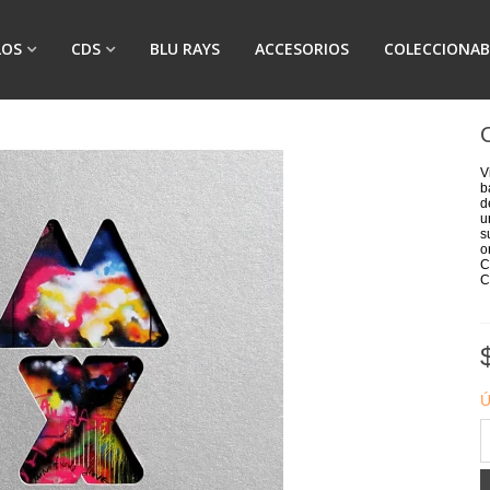
LOS
CDS
BLU RAYS
ACCESORIOS
COLECCIONAB
V
b
d
u
s
o
C
C
Ú