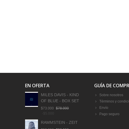
EN OFERTA
GUÍA DE COMP
MILES DAVIS - KIND
Sobre nosotros
OF BLUE - BOX SET
Términos y condic
Envío
$73.000
$78.000
-$5.000
Pago seguro
RAMMSTEIN - ZEIT