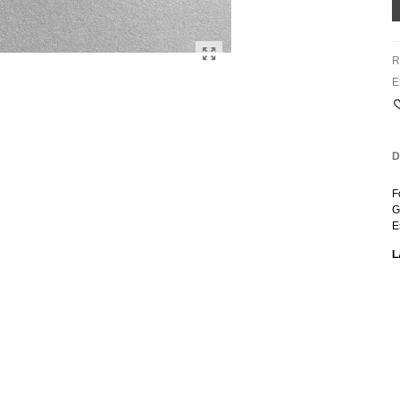
R
E
D
F
G
E
L