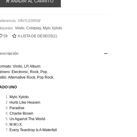
AÑADIR AL CARRITO
eferencia:
VINYL0395W
tiquetas:
Vinilo
,
Coldplay
,
Mylo Xyloto
59
A LISTA DE DESEOS
(
1
)
escripción
ormato: Vinilo, LP, Album.
énero: Electronic, Rock, Pop.
stilo: Alternative Rock, Pop Rock.
ADO UNO
Mylo Xyloto
Hurts Like Heaven
Paradise
Charlie Brown
Us Against The World
M.M.I.X.
Every Teardrop Is A Waterfall