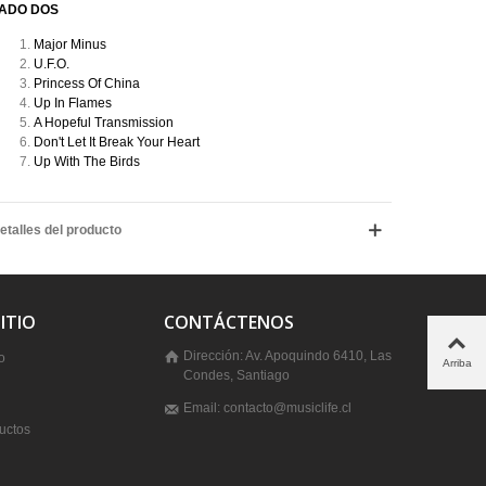
ADO DOS
Major Minus
U.F.O.
Princess Of China
Up In Flames
A Hopeful Transmission
Don't Let It Break Your Heart
Up With The Birds
etalles del producto
ITIO
CONTÁCTENOS
Dirección: Av. Apoquindo 6410, Las
o
Arriba
Condes, Santiago
Email: contacto@musiclife.cl
uctos