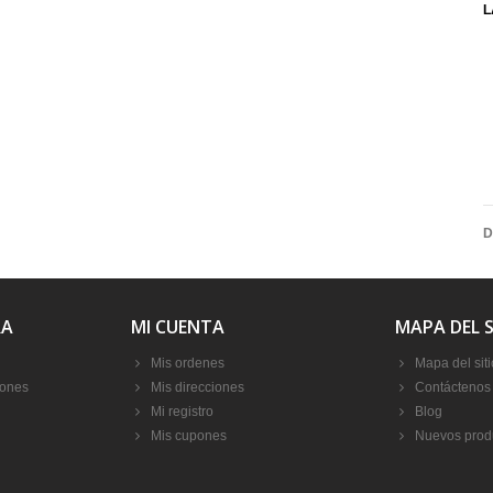
L
D
RA
MI CUENTA
MAPA DEL S
Mis ordenes
Mapa del siti
iones
Mis direcciones
Contáctenos
Mi registro
Blog
Mis cupones
Nuevos prod