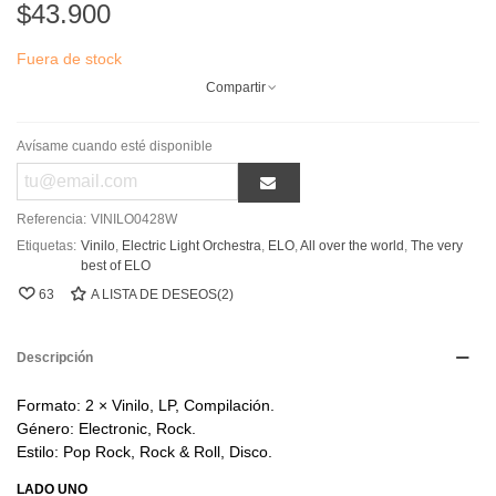
$43.900
Fuera de stock
Compartir
Avísame cuando esté disponible
Referencia:
VINILO0428W
Etiquetas:
Vinilo
,
Electric Light Orchestra
,
ELO
,
All over the world
,
The very
best of ELO
63
A LISTA DE DESEOS
(
2
)
Descripción
Formato: 2 × Vinilo, LP, Compilación.
Género: Electronic, Rock.
Estilo: Pop Rock, Rock & Roll, Disco.
LADO UNO