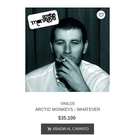
VINILOS
ARCTIC MONKEYS - WHATEVER
PEOPLE SAY I AM, THAT'S WHAT I'M
$35.100
NOT
AÑADIR AL CARRITO