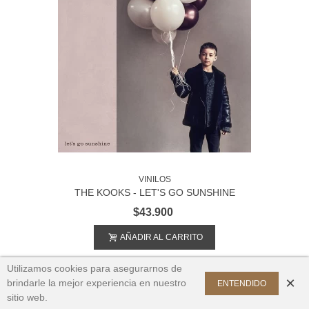
VINILOS
THE KOOKS - LET'S GO SUNSHINE
×
Fan de
Las Condes
compró recientemente
$43.900
MICHAEL JACKSON - OFF THE WALL 1CD +
1DVD
AÑADIR AL CARRITO
$18.600
Utilizamos cookies para asegurarnos de
×
brindarle la mejor experiencia en nuestro
ENTENDIDO
sitio web.