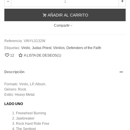
-
+
AÑADIR AL CARRITO
Compartir
Referencia:
VINYL0132W
Etiquetas:
Vinilo
,
Judas Priest
,
Viinilos
,
Defenders of the Faith
12
A LISTA DE DESEOS
(
1
)
Descripción
Formato: Vinilo, LP, Album.
Género: Rock.
Estilo: Heavy Metal.
LADO UNO
Freewheel Burning
Jawbreaker
Rock Hard Ride Free
The Sentinel