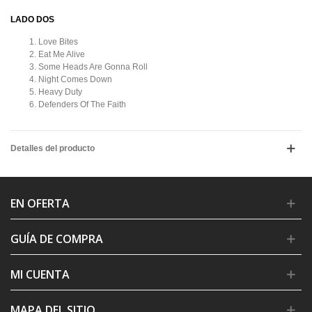
LADO DOS
Love Bites
Eat Me Alive
Some Heads Are Gonna Roll
Night Comes Down
Heavy Duty
Defenders Of The Faith
Detalles del producto
EN OFERTA
GUÍA DE COMPRA
MI CUENTA
MAPA DEL SITIO