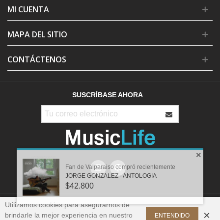
MI CUENTA
MAPA DEL SITIO
CONTÁCTENOS
SUSCRÍBASE AHORA
×
Fan de
Valparaiso
compró recientemente
JORGE GONZALEZ - ANTOLOGIA
$42.800
Utilizamos cookies para asegurarnos de
×
brindarle la mejor experiencia en nuestro
ENTENDIDO