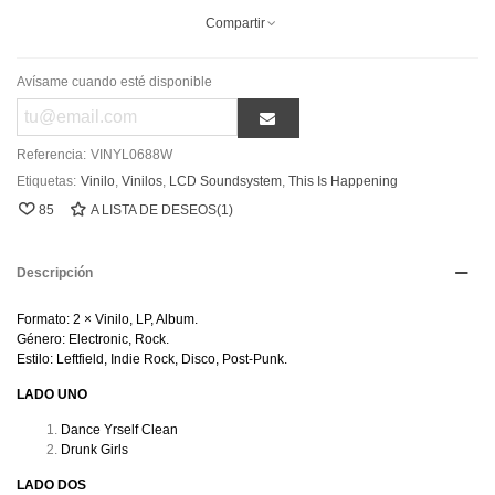
Compartir
Avísame cuando esté disponible
Referencia:
VINYL0688W
Etiquetas:
Vinilo
,
Vinilos
,
LCD Soundsystem
,
This Is Happening
85
A LISTA DE DESEOS
(
1
)
Descripción
Formato: 2 × Vinilo, LP, Album.
Género: Electronic, Rock.
Estilo: Leftfield, Indie Rock, Disco, Post-Punk.
LADO UNO
Dance Yrself Clean
Drunk Girls
LADO DOS