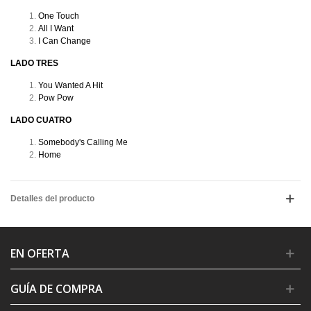
One Touch
All I Want
I Can Change
LADO TRES
You Wanted A Hit
Pow Pow
LADO CUATRO
Somebody's Calling Me
Home
Detalles del producto
EN OFERTA
GUÍA DE COMPRA