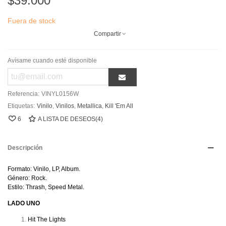
$39.000
Fuera de stock
Compartir
Avísame cuando esté disponible
Referencia:
VINYL0156W
Etiquetas:
Vinilo
,
Vinilos
,
Metallica
,
Kill 'Em All
6
A LISTA DE DESEOS
(
4
)
Descripción
Formato: Vinilo, LP, Album.
Género: Rock.
Estilo: Thrash, Speed Metal.
LADO UNO
Hit The Lights