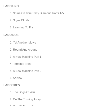
LADO UNO
Shine On You Crazy Diamond Parts 1-5
Signs Of Life
Learning To Fly
LADO DOS
Yet Another Movie
Round And Around
A New Machine Part 1
Terminal Frost
A New Machine Part 2
Sorrow
LADO TRES
The Dogs Of War
On The Turning Away