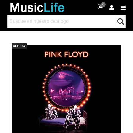
0
AHORA