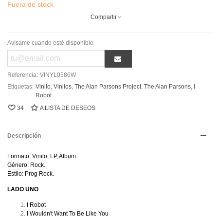
Fuera de stock
Compartir
Avísame cuando esté disponible
Referencia:
VINYL0586W
Etiquetas:
Vinilo
,
Vinilos
,
The Alan Parsons Project
,
The Alan Parsons
,
I
Robot
34
A LISTA DE DESEOS
Descripción
Formato: Vinilo, LP, Album.
Género: Rock.
Estilo: Prog Rock.
LADO UNO
I Robot
I Wouldn't Want To Be Like You