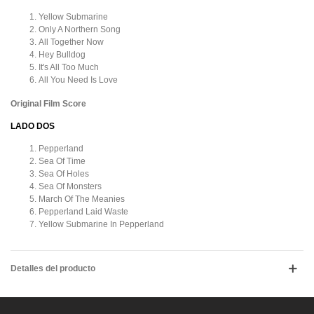
Yellow Submarine
Only A Northern Song
All Together Now
Hey Bulldog
It's All Too Much
All You Need Is Love
Original Film Score
LADO DOS
Pepperland
Sea Of Time
Sea Of Holes
Sea Of Monsters
March Of The Meanies
Pepperland Laid Waste
Yellow Submarine In Pepperland
Detalles del producto