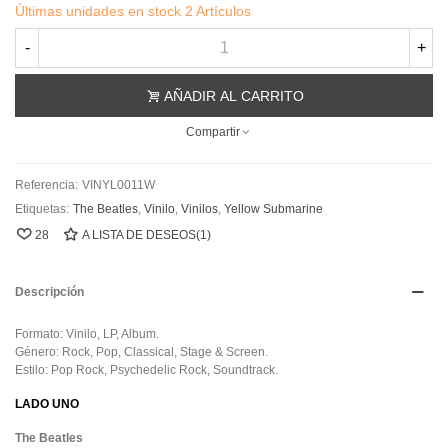
Últimas unidades en stock
2 Artículos
-
+
AÑADIR AL CARRITO
Compartir
Referencia:
VINYL0011W
Etiquetas:
The Beatles
,
Vinilo
,
Vinilos
,
Yellow Submarine
28
A LISTA DE DESEOS
(
1
)
Descripción
Formato: Vinilo, LP, Album.
Género: Rock, Pop, Classical, Stage & Screen.
Estilo: Pop Rock, Psychedelic Rock, Soundtrack.
LADO UNO
The Beatles