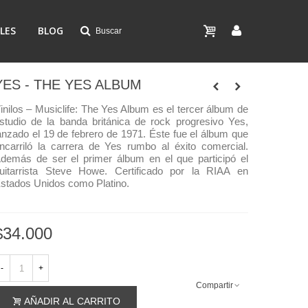
LES
BLOG
Buscar
YES - THE YES ALBUM
inilos – Musiclife:
The Yes Album es el tercer álbum de
studio de la banda británica de rock progresivo Yes,
anzado el 19 de febrero de 1971. Éste fue el álbum que
ncarriló la carrera de Yes rumbo al éxito comercial.
demás de ser el primer álbum en el que participó el
uitarrista Steve Howe.
Certificado por la RIAA en
stados Unidos como Platino.
$34.000
-
+
Compartir
AÑADIR AL CARRITO