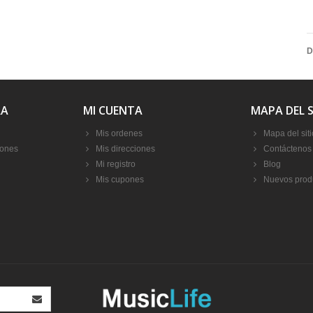
D
RA
MI CUENTA
MAPA DEL S
Mis ordenes
Mapa del siti
iones
Mis direcciones
Contáctenos
Mi registro
Blog
Mis cupones
Nuevos prod