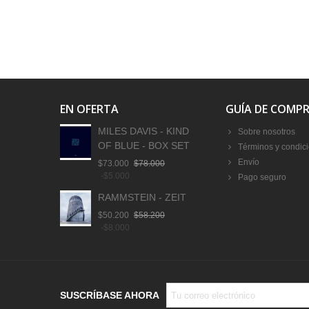
EN OFERTA
GUÍA DE COMP
MILES DAVIS - KIND
Sobre nosotros
OF BLUE - BOX SET
Términos y condic
Envío
$73.000
$78.000
-$5.000
Pago seguro
RAMMSTEIN - ZEIT
$50.200
$58.200
-$8.000
SUSCRÍBASE AHORA