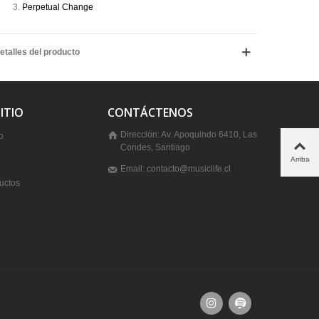
Perpetual Change
etalles del producto
ITIO
CONTÁCTENOS
Dirección: Av. Apoquindo 6410, Las
o
Condes, Santiago
Arriba
Email: contacto@musiclife.cl
uctos