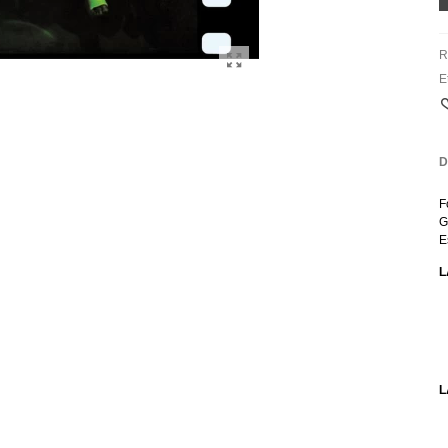
R
E
D
F
G
E
L
L