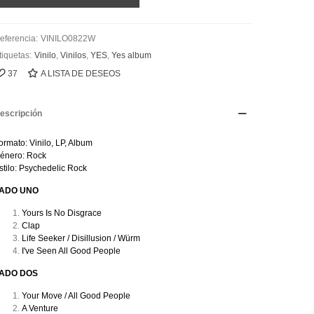
eferencia:
VINILO0822W
tiquetas:
Vinilo
,
Vinilos
,
YES
,
Yes album
37
A LISTA DE DESEOS
escripción
ormato: Vinilo, LP, Album
énero: Rock
stilo: Psychedelic Rock
ADO UNO
Yours Is No Disgrace
Clap
Life Seeker / Disillusion / Würm
I've Seen All Good People
ADO DOS
Your Move / All Good People
A Venture