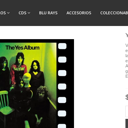
LOS
CDS
BLU RAYS
ACCESORIOS
COLECCIONAB
V
e
l
e
A
g
E