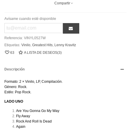
Compartir
Avísame cuando esté disponible
Referencia:
VINYL0527W
Etiquetas:
Vinilo
,
Greatest Hits
,
Lenny Kravitz
63
A LISTA DE DESEOS
(
3
)
Descripción
Formato: 2 × Vinilo, LP, Compilación.
Género: Rock.
Estilo: Pop Rock.
LADO UNO
Are You Gonna Go My Way
Fly Away
Rock And Roll Is Dead
Again