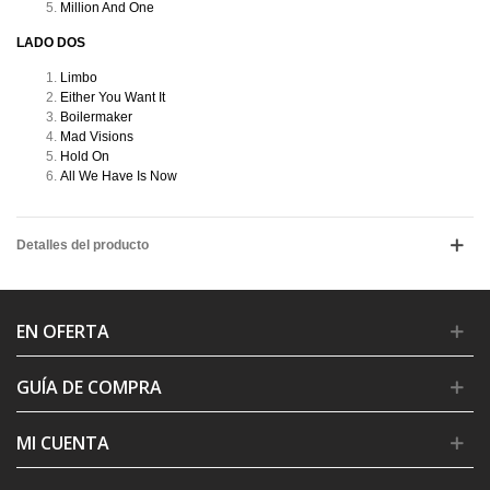
Million And One
LADO DOS
Limbo
Either You Want It
Boilermaker
Mad Visions
Hold On
All We Have Is Now
Detalles del producto
EN OFERTA
GUÍA DE COMPRA
MI CUENTA