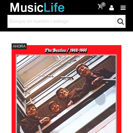
0
AHORA