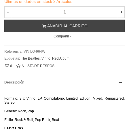
Últimas unidades en stock
2 Artículos
-
+
AÑADIR AL CARRITO
Compartir
Referencia:
VINILO-964W
Etiquetas:
The Beatles
,
Vinilo
,
Red Album
6
A LISTA DE DESEOS
Descripción
Formato: 3 x Vinilo, LP, Compilatorio, Limited Edition, Mixed, Remastered,
Stereo
Género: Rock, Pop
Estilo: Rock & Roll, Pop Rock, Beat
LADO UNO