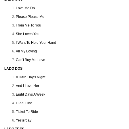
Love Me Do
Please Please Me
From Me To You
She Loves You
I Want To Hold Your Hand
All My Loving
Can't Buy Me Love
LADO DOS
A Hard Day's Night
And I Love Her
Eight Days A Week
I Feel Fine
Ticket To Ride
Yesterday