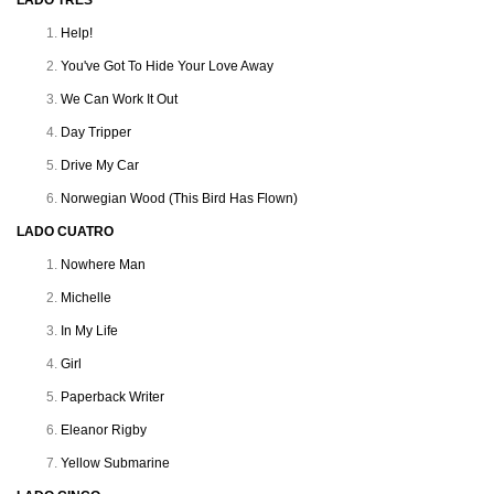
LADO TRES
Help!
You've Got To Hide Your Love Away
We Can Work It Out
Day Tripper
Drive My Car
Norwegian Wood (This Bird Has Flown)
LADO CUATRO
Nowhere Man
Michelle
In My Life
Girl
Paperback Writer
Eleanor Rigby
Yellow Submarine