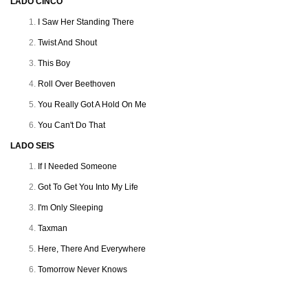
LADO CINCO
I Saw Her Standing There
Twist And Shout
This Boy
Roll Over Beethoven
You Really Got A Hold On Me
You Can't Do That
LADO SEIS
If I Needed Someone
Got To Get You Into My Life
I'm Only Sleeping
Taxman
Here, There And Everywhere
Tomorrow Never Knows