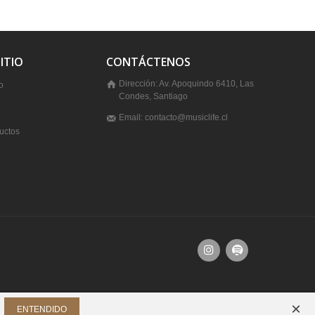
ITIO
CONTÁCTENOS
Dirección: Av. Apoquindo 6410, Las
o
Condes, Santiago
Email: contacto@musiclife.cl
uctos
×
ENTENDIDO