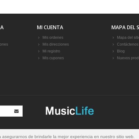
RA
MI CUENTA
MAPA DEL S
Mis ordenes
Mapa del siti
iones
Mis direcciones
Contáctenos
Mi registro
Blog
Mis cupones
Nuevos prod
a asegurarnos de brindarle la mejor experiencia en nuestro sitio web.