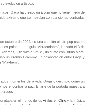
u evolución artística.
rónicos, Gaga ha creado un álbum que no tiene miedo de
nido extremo que se mezclan con canciones centradas
25 de octubre de 2024, es una canción electropop oscura
varios países. Le siguió "Abracadabra", lanzado el 3 de
l. Además, "Die with a Smile", un dueto con Bruno Mars,
cluso un Premio Grammy. La colaboración entre Gaga y
 de "Mayhem".
cturados momentos de la vida. Gaga lo describió como un
mos encontrar la paz. El arte de la portada muestra a
iberador.
eva etapa en el mundo de los
vinilos en Chile
y la música