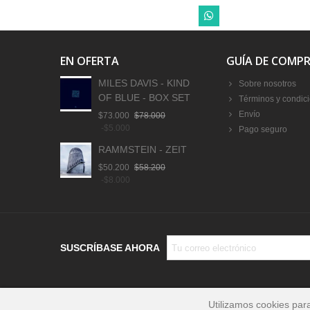
EN OFERTA
GUÍA DE COMP
MILES DAVIS - KIND
Sobre nosotros
OF BLUE - BOX SET
Términos y condic
Envío
$73.000
$78.000
-$5.000
Pago seguro
RAMMSTEIN - ZEIT
$50.200
$58.200
-$8.000
SUSCRÍBASE AHORA
Utilizamos cookies par
© 2024 MusicLife. Todos los Derechos Reservados