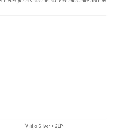
nterés por el vinilo continúa creciendo entre distintos
er + 2LP