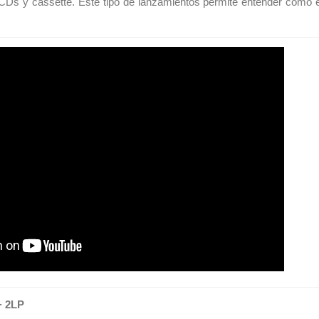
Ds y cassette. Este tipo de lanzamientos permite entender cómo el i
.
+ 2LP Vinilo Silv