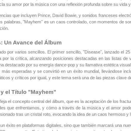
a su amor por la música con una reflexión profunda sobre su vida y s
encias que incluyen Prince, David Bowie, y sonidos franceses elect
sus palabras, "Mayhem" es un caos controlado, con momentos de so
ción.
os: Un Avance del Álbum
ado por varios sencillos. El primer sencillo, "Disease", lanzado el 
a por la crítica, alcanzando posiciones destacadas en las listas de 
ha destacado por su energía dance-pop y su llamativa estética visua
 más esperadas y se convirtió en un éxito mundial, llevándose in
ticos y críticos por igual, y este tema será una de las piezas clave
 y el Título "Mayhem"
fleja el concepto central del álbum, que es la aceptación de los fra
ades que enfrentamos, y cómo a través de la música y el amor pode
rsionado tras un cristal roto, evocando la idea de un caos hermoso y l
 un éxito en plataformas digitales, sino que también marcará una nu