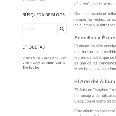
géneros", donde se mezcl
Con una mezcla de influ
BÚSQUEDA DE BLOGS
romper las reglas. En 
en el amor y la introspec
Sencillos y Éxit
El álbum ha sido anticip
ETIQUETAS
que ha sido bien recibid
febrero de 2025, que se 
Vinilos Muse
Vinilos Pink Floyd
Vinilos Ozzy Osbourne
Vinilos
es una de las canciones
The Beatles
Mars ha cautivado a faná
El Arte del Álbum
El título de "Mayhem" re
homenaje a las dificult
Gaga con el rostro disto
Este álbum no solo será