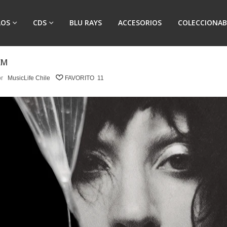
LOS
CDS
BLU RAYS
ACCESORIOS
COLECCIONAB
EM
r
MusicLife Chile
FAVORITO
11