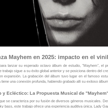
za Mayhem en 2025: impacto en el vini
ara lanzar su esperado octavo álbum de estudio, "Mayhem", el p
 trabajo sigue a su éxito global anterior y se posiciona dentro del cr
 en expansión. La grabación del álbum tuvo lugar en el famoso estu
 tiene una conexión profunda, habiendo grabado allí su exitoso álbu
 y Ecléctico: La Propuesta Musical de "Mayhem
e se caracteriza por su fusión de diversos géneros musicales. Desd
unky bass, este trabajo ofrece una experiencia auditiva única. Lady Ga