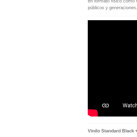
en formato físico como C
públicos y generaciones
Vinilo Standard Black