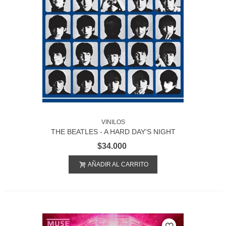
VINILOS
THE BEATLES - A HARD DAY'S NIGHT
$34.000
AÑADIR AL CARRITO