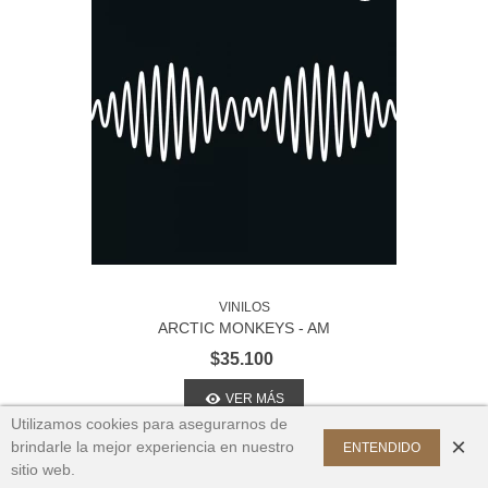
VINILOS
×
ARCTIC MONKEYS - AM
Fan de
Victoria
compró recientemente
$35.100
DAVID BOWIE - LEGACY
$43.900
VER MÁS
Utilizamos cookies para asegurarnos de
×
brindarle la mejor experiencia en nuestro
ENTENDIDO
sitio web.