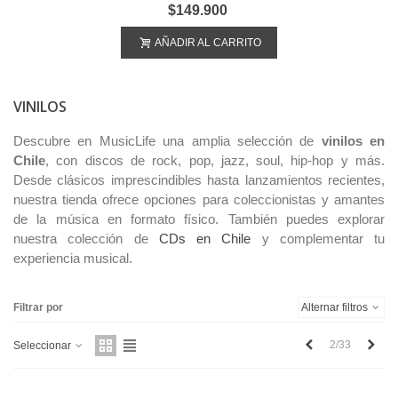
$149.900
AÑADIR AL CARRITO
VINILOS
Descubre en MusicLife una amplia selección de
vinilos en
Chile
, con discos de rock, pop, jazz, soul, hip-hop y más.
Desde clásicos imprescindibles hasta lanzamientos recientes,
nuestra tienda ofrece opciones para coleccionistas y amantes
de la música en formato físico. También puedes explorar
nuestra colección de
CDs en Chile
y complementar tu
experiencia musical.
Filtrar por
Alternar filtros
Anterior
Sigu
2/33
Seleccionar