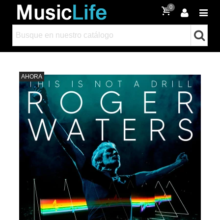
0
AHORA