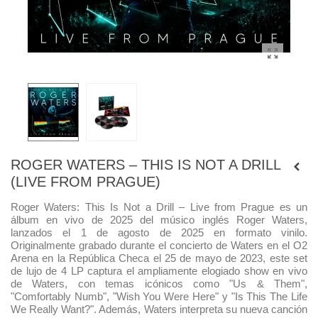
ROGER WATERS – THIS IS NOT A DRILL
(LIVE FROM PRAGUE)
Roger Waters: This Is Not a Drill – Live from Prague es un
álbum en vivo de 2025 del músico inglés Roger Waters,
lanzados el 1 de agosto de 2025 en formato vinilo.
Originalmente grabado durante el concierto de Waters en el O2
Arena en la República Checa el 25 de mayo de 2023, este set
de lujo de 4 LP captura el ampliamente elogiado show en vivo
de Waters, con temas icónicos como "Us & Them",
"Comfortably Numb", "Wish You Were Here" y "Is This The Life
We Really Want?". Además, Waters interpreta su nueva canción